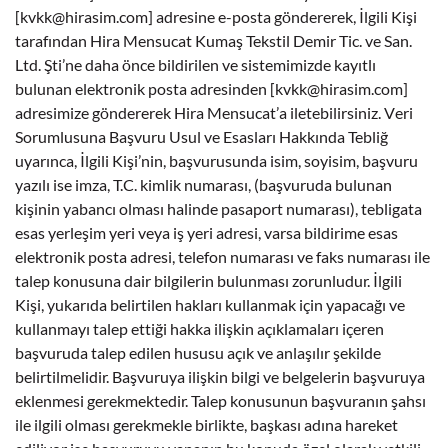
[
kvkk@hirasim.com
] adresine e-posta göndererek, İlgili Kişi
tarafından Hira Mensucat Kumaş Tekstil Demir Tic. ve San.
Ltd. Şti’ne daha önce bildirilen ve sistemimizde kayıtlı
bulunan elektronik posta adresinden [
kvkk@hirasim.com
]
adresimize göndererek Hira Mensucat’a iletebilirsiniz. Veri
Sorumlusuna Başvuru Usul ve Esasları Hakkında Tebliğ
uyarınca, İlgili Kişi’nin, başvurusunda isim, soyisim, başvuru
yazılı ise imza, T.C. kimlik numarası, (başvuruda bulunan
kişinin yabancı olması halinde pasaport numarası), tebligata
esas yerleşim yeri veya iş yeri adresi, varsa bildirime esas
elektronik posta adresi, telefon numarası ve faks numarası ile
talep konusuna dair bilgilerin bulunması zorunludur. İlgili
Kişi, yukarıda belirtilen hakları kullanmak için yapacağı ve
kullanmayı talep ettiği hakka ilişkin açıklamaları içeren
başvuruda talep edilen hususu açık ve anlaşılır şekilde
belirtilmelidir. Başvuruya ilişkin bilgi ve belgelerin başvuruya
eklenmesi gerekmektedir. Talep konusunun başvuranın şahsı
ile ilgili olması gerekmekle birlikte, başkası adına hareket